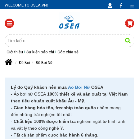
WELCOME TO OSEA.VN!
Giới thiệu
Sự kiện báo chí
Góc chia sẻ
Đồ Bơi
Đồ Bơi Nữ
Lý do Quý khách nên mua
Áo Bơi Nữ
OSEA
- Áo bơi nữ OSEA
100% thiết kế và sản xuất tại Việt Nam
theo tiêu chuẩn xuất khẩu Âu - Mỹ.
- Giao hàng hỏa tốc, freeship toàn quốc
nhằm mang
đến những trải nghiệm tốt nhất.
- Chất liệu 100% được kiểm tra
nghiêm ngặt từ hình ảnh
và vật lý theo công nghệ Ý.
- Tất cả sản phẩm được
bảo hành 6 tháng
.