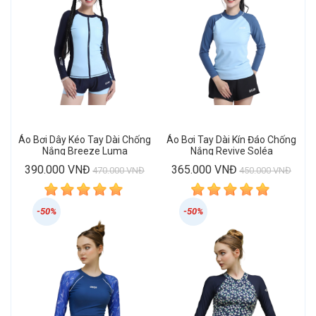
Áo Bơi Dây Kéo Tay Dài Chống
Áo Bơi Tay Dài Kín Đáo Chống
Nắng Breeze Luma
Nắng Revive Soléa
Rashguard
Rashguard
390.000 VNĐ
365.000 VNĐ
470.000 VNĐ
450.000 VNĐ
-50%
-50%