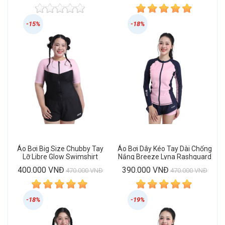
-15%
-18%
Áo Bơi Big Size Chubby Tay
Áo Bơi Dây Kéo Tay Dài Chống
Lỡ Libre Glow Swimshirt
Nắng Breeze Lyna Rashguard
400.000 VNĐ
390.000 VNĐ
470.000 VNĐ
470.000 VNĐ
-18%
-19%