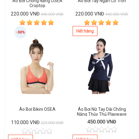
Áo Bơi Chống Nắng OSEA
Áo Bơi Tay Ngắn Cổ Tròn
Croptop
220.000 VNĐ
220.000 VNĐ
440.000 VNĐ
440.000 VNĐ
Hết hàng
-50%
Áo Bơi Bikini OSEA
Áo Bơi Nữ Tay Dài Chống
Nắng Thủy Thủ Playwave
Sailor Rashguard
450.000 VNĐ
110.000 VNĐ
220.000 VNĐ