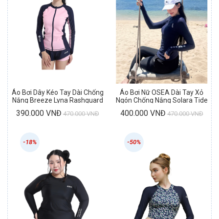
Áo Bơi Dây Kéo Tay Dài Chống
Áo Bơi Nữ OSEA Dài Tay Xỏ
Nắng Breeze Lyna Rashguard
Ngón Chống Nắng Solara Tide
Rashguard
390.000 VNĐ
400.000 VNĐ
470.000 VNĐ
470.000 VNĐ
-18%
-50%