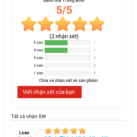
Đánh Giá Trung Bình
5/5
(
2
nhận xét)
5 sao
1
50%
Complete
4 sao
1
50%
Complete
3 sao
0
0%
Complete
2 sao
0
0%
Complete
1 sao
0
0%
Complete
Chia sẻ nhận xét về sản phẩm
Viết nhận xét của bạn
Tất cả nhận Xét
Loan