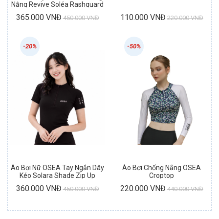
Nắng Revive Soléa Rashguard
365.000 VNĐ
110.000 VNĐ
450.000 VNĐ
220.000 VNĐ
-20%
-50%
Áo Bơi Nữ OSEA Tay Ngắn Dây
Áo Bơi Chống Nắng OSEA
Kéo Solara Shade Zip Up
Croptop
Rashguard
360.000 VNĐ
220.000 VNĐ
450.000 VNĐ
440.000 VNĐ