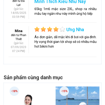
Mình Thích Kiểu Như Này
đến từ Đà
Lạt
65kg 1m6 mặc size 2XL, shop ra nhiều
(gửi lúc
14/05/2025
mẫu tay ngắn như này mình ủng hộ tiếp
03:59 PM)
Ưng Nha
Mina
đến từ Phan
Áo đơn giản, dễ mặc khi đi bơi với gia đình.
Thiết
Hy vọng thời gian tới shop sẽ có nhiều mẫu
(gửi lúc
hot bikini hơn
07/09/2023
07:24 PM)
Sản phẩm cùng danh mục
-18%
-15%