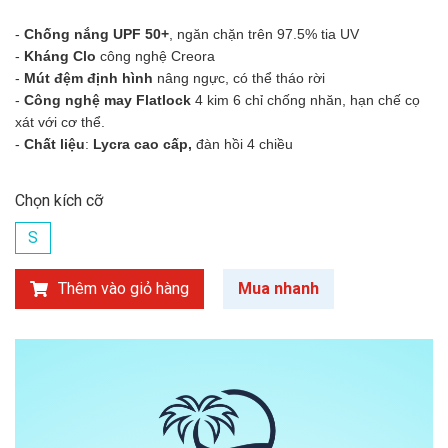
-
Chống nắng UPF 50+
, ngăn chặn trên 97.5% tia UV
-
Kháng Clo
công nghệ Creora
-
Mút đệm định hình
nâng ngực, có thể tháo rời
-
Công nghệ may Flatlock
4 kim 6 chỉ
chống nhăn,
hạn chế cọ
xát với cơ thể.
-
Chất liệu
:
Lycra cao cấp,
đàn hồi 4 chiều
Chọn kích cỡ
S
Thêm vào giỏ hàng
Mua nhanh