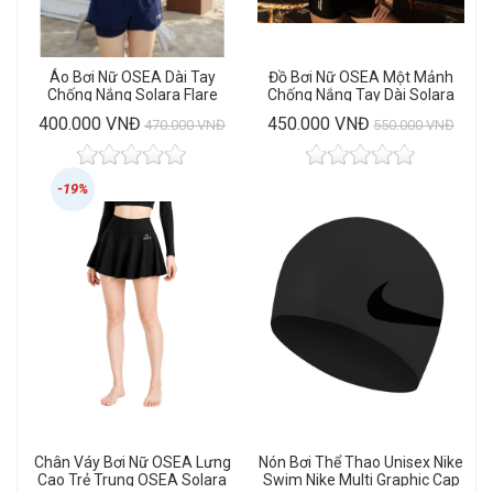
Áo Bơi Nữ OSEA Dài Tay
Đồ Bơi Nữ OSEA Một Mảnh
Chống Nắng Solara Flare
Chống Nắng Tay Dài Solara
Rashguard
Edge One Piece
400.000 VNĐ
450.000 VNĐ
470.000 VNĐ
550.000 VNĐ
-19%
Chân Váy Bơi Nữ OSEA Lưng
Nón Bơi Thể Thao Unisex Nike
Cao Trẻ Trung OSEA Solara
Swim Nike Multi Graphic Cap