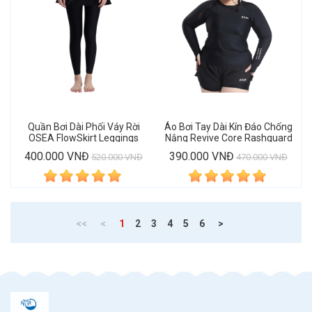
Quần Bơi Dài Phối Váy Rời
Áo Bơi Tay Dài Kín Đáo Chống
OSEA FlowSkirt Leggings
Nắng Revive Core Rashguard
400.000 VNĐ
390.000 VNĐ
520.000 VNĐ
470.000 VNĐ
(current)
<<
<
1
2
3
4
5
6
>