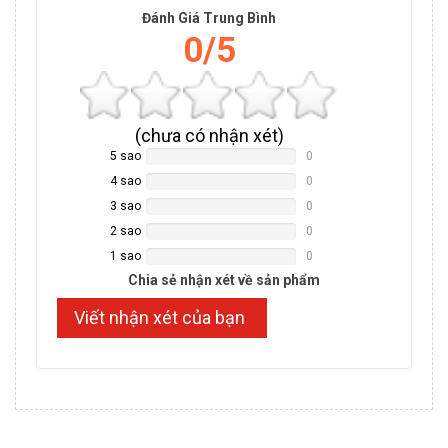
Đánh Giá Trung Bình
0/5
(
chưa có
nhận xét)
5 sao
0
NAN%
Complete
4 sao
0
NAN%
Complete
3 sao
0
NAN%
Complete
2 sao
0
NAN%
Complete
1 sao
0
NAN%
Complete
Chia sẻ nhận xét về sản phẩm
Viết nhận xét của bạn