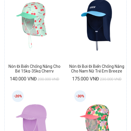
Nón Đi Biển Chống Nắng Cho
Nón Đi Bơi Đi Biển Chống Nắng
Bé 15kg-35kg Cherry
Cho Nam Nữ Trẻ Em Breeze
Aqua Cap
140.000 VNĐ
175.000 VNĐ
200.000 VNĐ
230.000 VNĐ
-20%
-30%