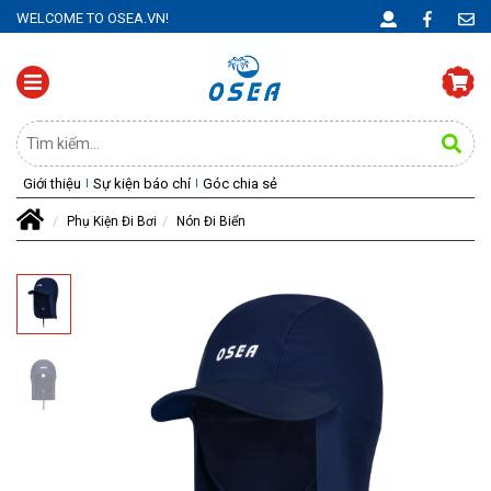
WELCOME TO OSEA.VN!
Giới thiệu
Sự kiện báo chí
Góc chia sẻ
Phụ Kiện Đi Bơi
Nón Đi Biển