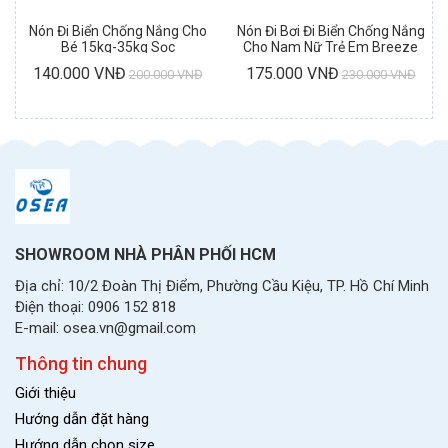
Nón Đi Biển Chống Nắng Cho
Nón Đi Bơi Đi Biển Chống Nắng
Bé 15kg-35kg Sọc
Cho Nam Nữ Trẻ Em Breeze
Girl Cap
140.000 VNĐ
175.000 VNĐ
200.000 VNĐ
230.000 VNĐ
SHOWROOM NHÀ PHÂN PHỐI HCM
Địa chỉ: 10/2 Đoàn Thị Điểm, Phường Cầu Kiệu, TP. Hồ Chí Minh
Điện thoại: 0906 152 818
E-mail: osea.vn@gmail.com
Thông tin chung
Giới thiệu
Hướng dẫn đặt hàng
Hướng dẫn chọn size