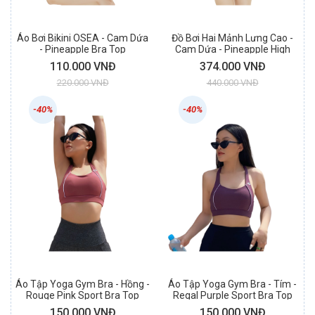
Áo Bơi Bikini OSEA - Cam Dứa
Đồ Bơi Hai Mảnh Lưng Cao -
- Pineapple Bra Top
Cam Dứa - Pineapple High
Waist Bikini
110.000 VNĐ
374.000 VNĐ
220.000 VNĐ
440.000 VNĐ
-40%
-40%
Áo Tập Yoga Gym Bra - Hồng -
Áo Tập Yoga Gym Bra - Tím -
Rouge Pink Sport Bra Top
Regal Purple Sport Bra Top
150.000 VNĐ
150.000 VNĐ