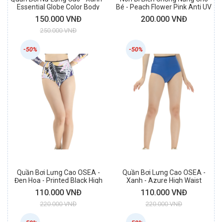
Essential Globe Color Body
Bé - Peach Flower Pink Anti UV
Short
Hat
150.000 VNĐ
200.000 VNĐ
250.000 VNĐ
-50%
-50%
Quần Bơi Lưng Cao OSEA -
Quần Bơi Lưng Cao OSEA -
Đen Hoa - Printed Black High
Xanh - Azure High Waist
Waist Bottom
Bottom
110.000 VNĐ
110.000 VNĐ
220.000 VNĐ
220.000 VNĐ