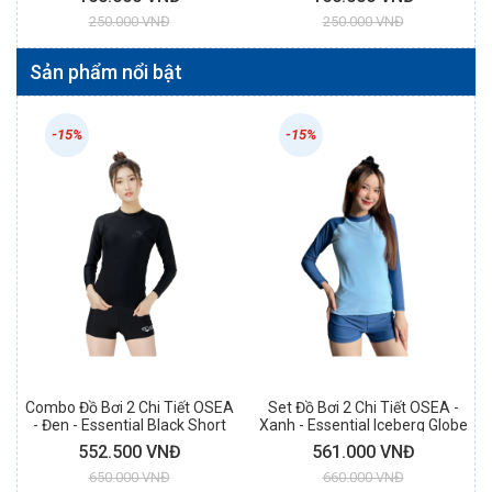
250.000 VNĐ
250.000 VNĐ
Sản phẩm nổi bật
-15%
-15%
Combo Đồ Bơi 2 Chi Tiết OSEA
Set Đồ Bơi 2 Chi Tiết OSEA -
- Đen - Essential Black Short
Xanh - Essential Iceberg Globe
Combo
Slim Rashguard Short Set
552.500 VNĐ
561.000 VNĐ
650.000 VNĐ
660.000 VNĐ