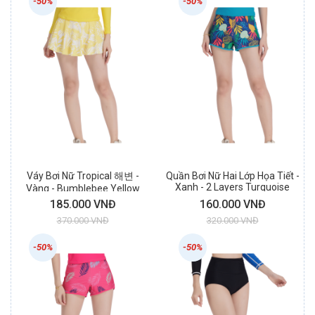
-50%
-50%
Váy Bơi Nữ Tropical 해변 -
Quần Bơi Nữ Hai Lớp Họa Tiết -
Xanh - 2 Layers Turquoise
Vàng - Bumblebee Yellow
Swim Short
Skirt
185.000 VNĐ
160.000 VNĐ
370.000 VNĐ
320.000 VNĐ
-50%
-50%