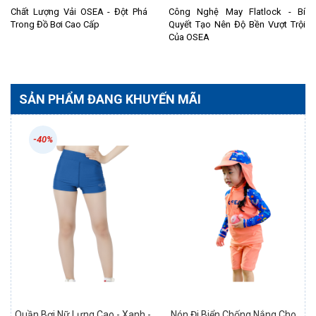
Chất Lượng Vải OSEA - Đột Phá
Công Nghệ May Flatlock - Bí
Trong Đồ Bơi Cao Cấp
Quyết Tạo Nên Độ Bền Vượt Trội
Của OSEA
SẢN PHẨM ĐANG KHUYẾN MÃI
-40%
Quần Bơi Nữ Lưng Cao - Xanh -
Nón Đi Biển Chống Nắng Cho