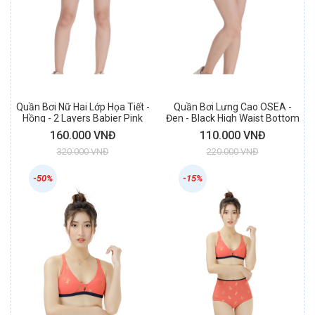
Quần Bơi Nữ Hai Lớp Họa Tiết -
Quần Bơi Lưng Cao OSEA -
Hồng - 2 Layers Babier Pink
Đen - Black High Waist Bottom
Swim Short
160.000 VNĐ
110.000 VNĐ
320.000 VNĐ
220.000 VNĐ
-50%
-15%