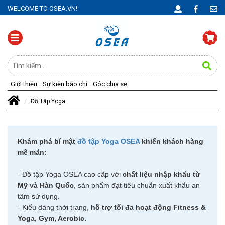
WELCOME TO OSEA.VN!
Giới thiệu
Sự kiện báo chí
Góc chia sẻ
Đồ Tập Yoga
Khám phá bí mật
đồ tập Yoga OSEA
khiến khách hàng
mê mẩn:
- Đồ tập Yoga OSEA cao cấp với
chất liệu nhập khẩu từ
Mỹ và Hàn Quốc
, sản phẩm đạt tiêu chuẩn xuất khẩu an
tâm sử dụng.
- Kiểu dáng thời trang,
hỗ trợ tối đa hoạt động Fitness &
Yoga, Gym, Aerobic.