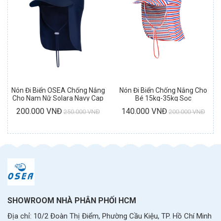
Nón Đi Biển OSEA Chống Nắng
Nón Đi Biển Chống Nắng Cho
Cho Nam Nữ Solara Navy Cap
Bé 15kg-35kg Sọc
200.000 VNĐ
140.000 VNĐ
250.000 VNĐ
200.000 VNĐ
SHOWROOM NHÀ PHÂN PHỐI HCM
Địa chỉ: 10/2 Đoàn Thị Điểm, Phường Cầu Kiệu, TP. Hồ Chí Minh