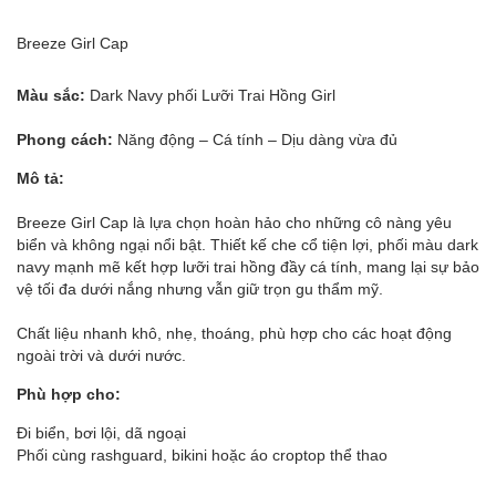
Breeze Girl Cap
Màu sắc:
Dark Navy phối Lưỡi Trai Hồng Girl
Phong cách:
Năng động – Cá tính – Dịu dàng vừa đủ
Mô tả:
Breeze Girl Cap là lựa chọn hoàn hảo cho những cô nàng yêu
biển và không ngại nổi bật. Thiết kế che cổ tiện lợi, phối màu dark
navy mạnh mẽ kết hợp lưỡi trai hồng đầy cá tính, mang lại sự bảo
vệ tối đa dưới nắng nhưng vẫn giữ trọn gu thẩm mỹ.
Chất liệu nhanh khô, nhẹ, thoáng, phù hợp cho các hoạt động
ngoài trời và dưới nước.
Phù hợp cho:
Đi biển, bơi lội, dã ngoại
Phối cùng rashguard, bikini hoặc áo croptop thể thao