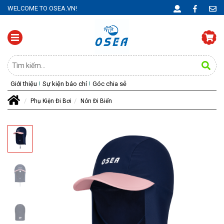
WELCOME TO OSEA.VN!
Giới thiệu
Sự kiện báo chí
Góc chia sẻ
Phụ Kiện Đi Bơi
Nón Đi Biển