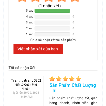
(
1
nhận xét)
5 sao
1
100%
Complete
4 sao
0
0%
Complete
3 sao
0
0%
Complete
2 sao
0
0%
Complete
1 sao
0
0%
Complete
Chia sẻ nhận xét về sản phẩm
Viết nhận xét của bạn
Tất cả nhận Xét
Tranthuytrang0502
Sản Phẩm Chất Lượng
đến từ Quận Phú
Nhuận
Tốt
(gửi lúc 20/09/2025
10:59 AM)
Sản phẩm chất lượng tốt, giao
hàng nhanh, nhân viên giao