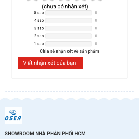
(
chưa có
nhận xét)
5 sao
0
NAN%
Complete
4 sao
0
NAN%
Complete
3 sao
0
NAN%
Complete
2 sao
0
NAN%
Complete
1 sao
0
NAN%
Complete
Chia sẻ nhận xét về sản phẩm
Viết nhận xét của bạn
SHOWROOM NHÀ PHÂN PHỐI HCM