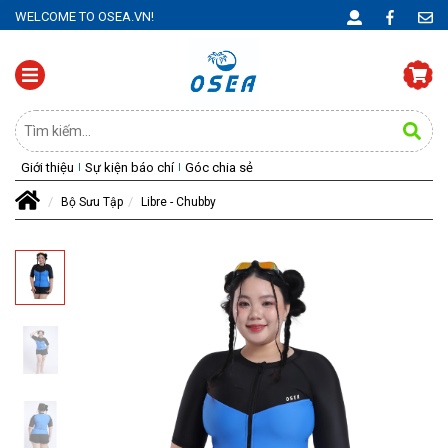
WELCOME TO OSEA.VN!
Giới thiệu
Sự kiện báo chí
Góc chia sẻ
Bộ Sưu Tập
Libre - Chubby