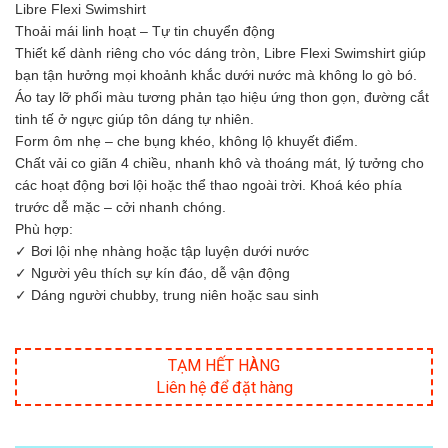
Libre Flexi Swimshirt
Thoải mái linh hoạt – Tự tin chuyển động
Thiết kế dành riêng cho vóc dáng tròn, Libre Flexi Swimshirt giúp
bạn tận hưởng mọi khoảnh khắc dưới nước mà không lo gò bó.
Áo tay lỡ phối màu tương phản tạo hiệu ứng thon gọn, đường cắt
tinh tế ở ngực giúp tôn dáng tự nhiên.
Form ôm nhẹ – che bụng khéo, không lộ khuyết điểm.
Chất vải co giãn 4 chiều, nhanh khô và thoáng mát, lý tưởng cho
các hoạt động bơi lội hoặc thể thao ngoài trời. Khoá kéo phía
trước dễ mặc – cởi nhanh chóng.
Phù hợp:
✓ Bơi lội nhẹ nhàng hoặc tập luyện dưới nước
✓ Người yêu thích sự kín đáo, dễ vận động
✓ Dáng người chubby, trung niên hoặc sau sinh
TẠM HẾT HÀNG
Liên hệ để đặt hàng