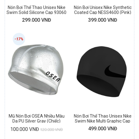
Nón Bơi Thể Thao Unisex Nike
Nón Bơi Unisex Nike Synthetic
Swim Solid Silicone Cap 93060
Coated Cap NESS4600 (Pink)
(Barely Volt)
299.000 VNĐ
399.000 VNĐ
-17%
Mũ Nón Bơi OSEA Nhiều Màu
Nón Bơi Thể Thao Unisex Nike
Da PU Silver Gray (Chiếc)
Swim Nike Multi Graphic Cap
(Black)
499.000 VNĐ
100.000 VNĐ
120.000 VNĐ