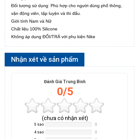
Đối tượng sử dụng: Phù hợp cho người dùng phổ thông,
vận động viên, tập luyện và thi đấu.
Giới tính Nam và Nữ
Chất liệu 100% Silicone
Không áp dụng ĐỔI/TRẢ với phụ kiện Nike
Nhận xét về sản phẩm
Đánh Giá Trung Bình
0/5
(
chưa có
nhận xét)
5 sao
0
NAN%
Complete
4 sao
0
NAN%
Complete