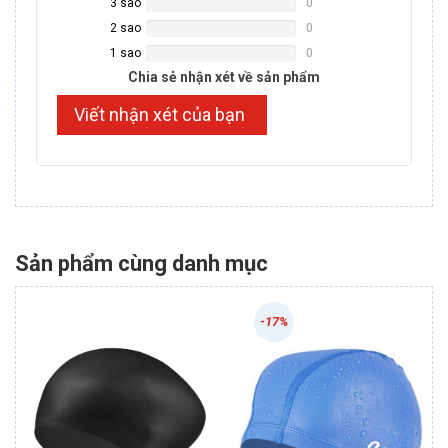
3 sao
0
NAN%
Complete
2 sao
0
NAN%
Complete
1 sao
0
NAN%
Complete
Chia sẻ nhận xét về sản phẩm
Viết nhận xét của bạn
Sản phẩm cùng danh mục
-17%