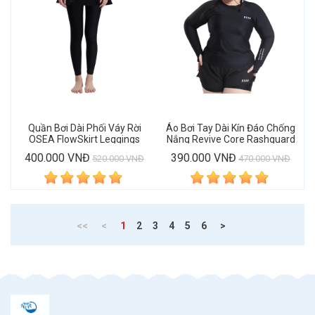
Quần Bơi Dài Phối Váy Rời
Áo Bơi Tay Dài Kín Đáo Chống
OSEA FlowSkirt Leggings
Nắng Revive Core Rashguard
400.000 VNĐ
390.000 VNĐ
520.000 VNĐ
470.000 VNĐ
(current)
<<
<
1
2
3
4
5
6
>