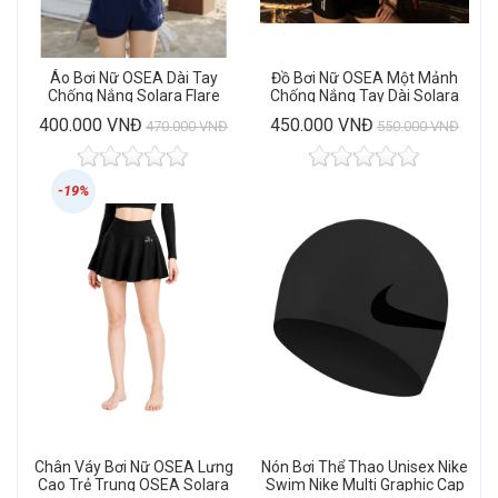
Áo Bơi Nữ OSEA Dài Tay
Đồ Bơi Nữ OSEA Một Mảnh
Chống Nắng Solara Flare
Chống Nắng Tay Dài Solara
Rashguard
Edge One Piece
400.000 VNĐ
450.000 VNĐ
470.000 VNĐ
550.000 VNĐ
-19%
Chân Váy Bơi Nữ OSEA Lưng
Nón Bơi Thể Thao Unisex Nike
Cao Trẻ Trung OSEA Solara
Swim Nike Multi Graphic Cap